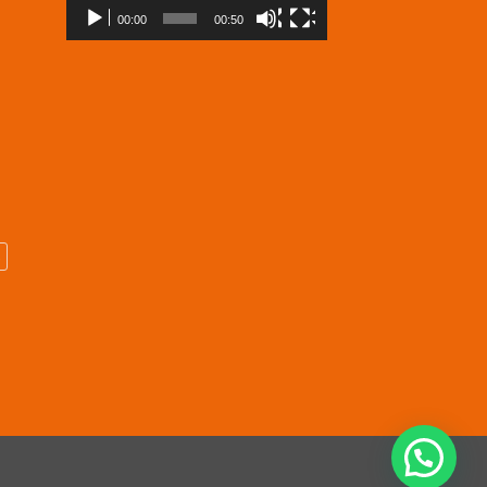
00:00
00:50
s