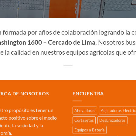
n formada por años de colaboración logrando la c
ashington 1600 – Cercado de Lima.
Nosotros busc
de la calidad en nuestros equipos agrícolas que of
ERCA DE NOSOTROS
ENCUENTRA
tro propósito es tener un
Ahoyadoras
Aspiradoras Eléctri
cto positivo sobre el medio
Cortasetos
Desbrozadoras
ente, la sociedad y la
Equipos a Batería
nomía.