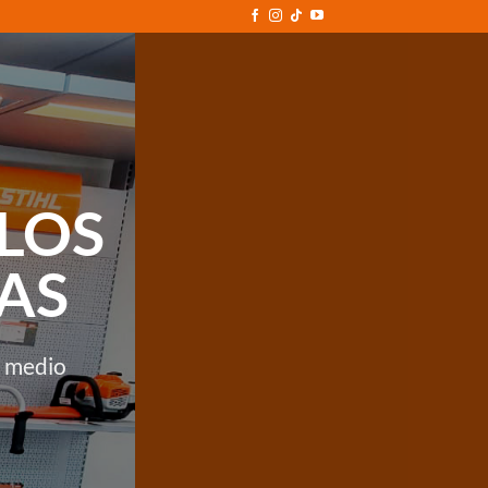
LOS
AS
l medio