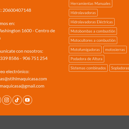
Herramientas Manuales
: 20600407148
Hidrolavadoras
Hidrolavadoras Eléctricas
mos en:
Washington 1600 - Centro de
Motobombas a combustión
a
Motocultores a combustión
Motofumigadoras
motosierras
nícate con nosotros:
 339 8586 - 906 751 254
Podadora de Altura
Sistemas combinados
Sopladora
eo electrónico:
tas@stihlmaquicasa.com
lmaquicasa@gmail.com