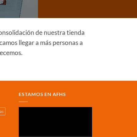
onsolidación de nuestra tienda
amos llegar a más personas a
recemos.
ESTAMOS EN AFHS
Reproductor
cas
de
vídeo