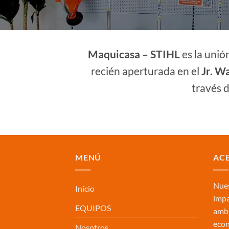
Maquicasa – STIHL
es la unió
recién aperturada en el
Jr. W
través 
MENÚ
AC
Nues
Inicio
impa
EQUIPOS
ambi
eco
Nosotros